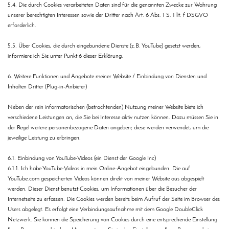
5.4. Die durch Cookies verarbeiteten Daten sind für die genannten Zwecke zur Wahrung
unserer berechtigten Interessen sowie der Dritter nach Art. 6 Abs. 1 S. 1 lit. f DSGVO
erforderlich.
5.5. Über Cookies, die durch eingebundene Dienste (z.B. YouTube) gesetzt werden,
informiere ich Sie unter Punkt 6 dieser Erklärung.
6. Weitere Funktionen und Angebote meiner Website / Einbindung von Diensten und
Inhalten Dritter (Plug-in-Anbieter)
Neben der rein informatorischen (betrachtenden) Nutzung meiner Website biete ich
verschiedene Leistungen an, die Sie bei Interesse aktiv nutzen können. Dazu müssen Sie in
der Regel weitere personenbezogene Daten angeben; diese werden verwendet, um die
jeweilige Leistung zu erbringen.
6.1. Einbindung von YouTube-Videos (ein Dienst der Google Inc)
6.1.1. Ich habe YouTube-Videos in mein Online-Angebot eingebunden. Die auf
YouTube.com gespeicherten Videos können direkt von meiner Website aus abgespielt
werden. Dieser Dienst benutzt Cookies, um Informationen über die Besucher der
Internetseite zu erfassen. Die Cookies werden bereits beim Aufruf der Seite im Browser des
Users abgelegt. Es erfolgt eine Verbindungsaufnahme mit dem Google DoubleClick
Netzwerk. Sie können die Speicherung von Cookies durch eine entsprechende Einstellung