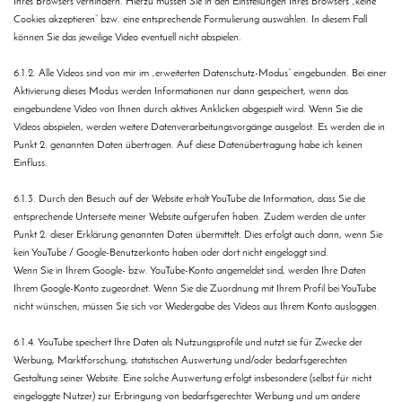
Ihres Browsers verhindern. Hierzu müssen Sie in den Einstellungen Ihres Browsers „keine
Cookies akzeptieren“ bzw. eine entsprechende Formulierung auswählen. In diesem Fall
können Sie das jeweilige Video eventuell nicht abspielen.
6.1.2. Alle Videos sind von mir im „erweiterten Datenschutz-Modus“ eingebunden. Bei einer
Aktivierung dieses Modus werden Informationen nur dann gespeichert, wenn das
eingebundene Video von Ihnen durch aktives Anklicken abgespielt wird. Wenn Sie die
Videos abspielen, werden weitere Datenverarbeitungsvorgänge ausgelöst. Es werden die in
Punkt 2. genannten Daten übertragen. Auf diese Datenübertragung habe ich keinen
Einfluss.
6.1.3. Durch den Besuch auf der Website erhält YouTube die Information, dass Sie die
entsprechende Unterseite meiner Website aufgerufen haben. Zudem werden die unter
Punkt 2. dieser Erklärung genannten Daten übermittelt. Dies erfolgt auch dann, wenn Sie
kein YouTube / Google-Benutzerkonto haben oder dort nicht eingeloggt sind.
Wenn Sie in Ihrem Google- bzw. YouTube-Konto angemeldet sind, werden Ihre Daten
Ihrem Google-Konto zugeordnet. Wenn Sie die Zuordnung mit Ihrem Profil bei YouTube
nicht wünschen, müssen Sie sich vor Wiedergabe des Videos aus Ihrem Konto ausloggen.
6.1.4. YouTube speichert Ihre Daten als Nutzungsprofile und nutzt sie für Zwecke der
Werbung, Marktforschung, statistischen Auswertung und/oder bedarfsgerechten
Gestaltung seiner Website. Eine solche Auswertung erfolgt insbesondere (selbst für nicht
eingeloggte Nutzer) zur Erbringung von bedarfsgerechter Werbung und um andere