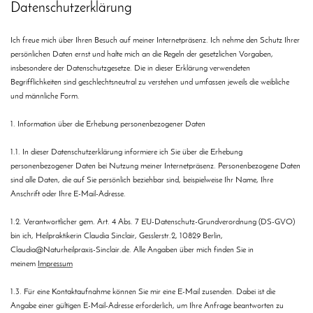
Datenschutzerklärung
Ich freue mich über Ihren Besuch auf meiner Internetpräsenz. Ich nehme den Schutz Ihrer
persönlichen Daten ernst und halte mich an die Regeln der gesetzlichen Vorgaben,
insbesondere der Datenschutzgesetze. Die in dieser Erklärung verwendeten
Begrifflichkeiten sind geschlechtsneutral zu verstehen und umfassen jeweils die weibliche
und männliche Form.
1. Information über die Erhebung personenbezogener Daten
1.1. In dieser Datenschutzerklärung informiere ich Sie über die Erhebung
personenbezogener Daten bei Nutzung meiner Internetpräsenz. Personenbezogene Daten
sind alle Daten, die auf Sie persönlich beziehbar sind, beispielweise Ihr Name, Ihre
Anschrift oder Ihre E-Mail-Adresse.
1.2. Verantwortlicher gem. Art. 4 Abs. 7 EU-Datenschutz-Grundverordnung (DS-GVO)
bin ich, Heilpraktikerin Claudia Sinclair, Gesslerstr.2, 10829 Berlin,
Claudia@Naturheilpraxis-Sinclair.de. Alle Angaben über mich finden Sie in
meinem
Impressum
1.3. Für eine Kontaktaufnahme können Sie mir eine E-Mail zusenden. Dabei ist die
Angabe einer gültigen E-Mail-Adresse erforderlich, um Ihre Anfrage beantworten zu