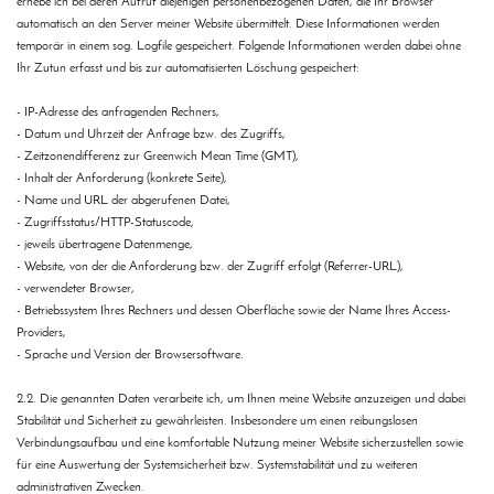
erhebe ich bei deren Aufruf diejenigen personenbezogenen Daten, die Ihr Browser
automatisch an den Server meiner Website übermittelt. Diese Informationen werden
temporär in einem sog. Logfile gespeichert. Folgende Informationen werden dabei ohne
Ihr Zutun erfasst und bis zur automatisierten Löschung gespeichert:
- IP-Adresse des anfragenden Rechners,
- Datum und Uhrzeit der Anfrage bzw. des Zugriffs,
- Zeitzonendifferenz zur Greenwich Mean Time (GMT),
- Inhalt der Anforderung (konkrete Seite),
- Name und URL der abgerufenen Datei,
- Zugriffsstatus/HTTP-Statuscode,
- jeweils übertragene Datenmenge,
- Website, von der die Anforderung bzw. der Zugriff erfolgt (Referrer-URL),
- verwendeter Browser,
- Betriebssystem Ihres Rechners und dessen Oberfläche sowie der Name Ihres Access-
Providers,
- Sprache und Version der Browsersoftware.
2.2. Die genannten Daten verarbeite ich, um Ihnen meine Website anzuzeigen und dabei
Stabilität und Sicherheit zu gewährleisten. Insbesondere um einen reibungslosen
Verbindungsaufbau und eine komfortable Nutzung meiner Website sicherzustellen sowie
für eine Auswertung der Systemsicherheit bzw. Systemstabilität und zu weiteren
administrativen Zwecken.