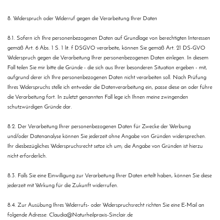
8. Widerspruch oder Widerruf gegen die Verarbeitung Ihrer Daten
8.1. Sofern ich Ihre personenbezogenen Daten auf Grundlage von berechtigten Interessen
gemäß Art. 6 Abs. 1 S. 1 lit. f DSGVO verarbeite, können Sie gemäß Art. 21 DS-GVO
Widerspruch gegen die Verarbeitung Ihrer personenbezogenen Daten einlegen. In diesem
Fall teilen Sie mir bitte die Gründe - die sich aus Ihrer besonderen Situation ergeben - mit,
aufgrund derer ich Ihre personenbezogenen Daten nicht verarbeiten soll. Nach Prüfung
Ihres Widerspruchs stelle ich entweder die Datenverarbeitung ein, passe diese an oder führe
die Verarbeitung fort. In zuletzt genannten Fall lege ich Ihnen meine zwingenden
schutzwürdigen Gründe dar.
8.2. Der Verarbeitung Ihrer personenbezogenen Daten für Zwecke der Werbung
und/oder Datenanalyse können Sie jederzeit ohne Angabe von Gründen widersprechen.
Ihr diesbezügliches Widerspruchsrecht setze ich um; die Angabe von Gründen ist hierzu
nicht erforderlich.
8.3. Falls Sie eine Einwilligung zur Verarbeitung Ihrer Daten erteilt haben, können Sie diese
jederzeit mit Wirkung für die Zukunft widerrufen.
8.4. Zur Ausübung Ihres Widerrufs- oder Widerspruchsrecht richten Sie eine E-Mail an
folgende Adresse: Claudia@Naturheilpraxis-Sinclair.de