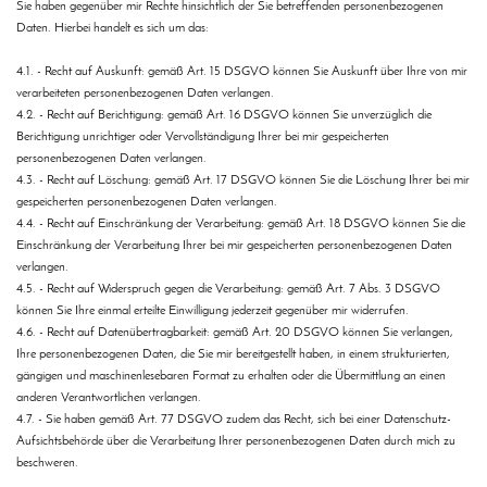
Sie haben gegenüber mir Rechte hinsichtlich der Sie betreffenden personenbezogenen
Daten. Hierbei handelt es sich um das:
4.1. - Recht auf Auskunft: gemäß Art. 15 DSGVO können Sie Auskunft über Ihre von mir
verarbeiteten personenbezogenen Daten verlangen.
4.2. - Recht auf Berichtigung: gemäß Art. 16 DSGVO können Sie unverzüglich die
Berichtigung unrichtiger oder Vervollständigung Ihrer bei mir gespeicherten
personenbezogenen Daten verlangen.
4.3. - Recht auf Löschung: gemäß Art. 17 DSGVO können Sie die Löschung Ihrer bei mir
gespeicherten personenbezogenen Daten verlangen.
4.4. - Recht auf Einschränkung der Verarbeitung: gemäß Art. 18 DSGVO können Sie die
Einschränkung der Verarbeitung Ihrer bei mir gespeicherten personenbezogenen Daten
verlangen.
4.5. - Recht auf Widerspruch gegen die Verarbeitung: gemäß Art. 7 Abs. 3 DSGVO
können Sie Ihre einmal erteilte Einwilligung jederzeit gegenüber mir widerrufen.
4.6. - Recht auf Datenübertragbarkeit: gemäß Art. 20 DSGVO können Sie verlangen,
Ihre personenbezogenen Daten, die Sie mir bereitgestellt haben, in einem strukturierten,
gängigen und maschinenlesebaren Format zu erhalten oder die Übermittlung an einen
anderen Verantwortlichen verlangen.
4.7. - Sie haben gemäß Art. 77 DSGVO zudem das Recht, sich bei einer Datenschutz-
Aufsichtsbehörde über die Verarbeitung Ihrer personenbezogenen Daten durch mich zu
beschweren.