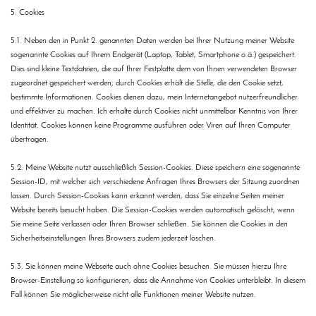
5. Cookies
5.1. Neben den in Punkt 2. genannten Daten werden bei Ihrer Nutzung meiner Website
sogenannte Cookies auf Ihrem Endgerät (Laptop, Tablet, Smartphone o.ä.) gespeichert.
Dies sind kleine Textdateien, die auf Ihrer Festplatte dem von Ihnen verwendeten Browser
zugeordnet gespeichert werden; durch Cookies erhält die Stelle, die den Cookie setzt,
bestimmte Informationen. Cookies dienen dazu, mein Internetangebot nutzerfreundlicher
und effektiver zu machen. Ich erhalte durch Cookies nicht unmittelbar Kenntnis von Ihrer
Identität. Cookies können keine Programme ausführen oder Viren auf Ihren Computer
übertragen.
5.2. Meine Website nutzt ausschließlich Session-Cookies. Diese speichern eine sogenannte
Session-ID, mit welcher sich verschiedene Anfragen Ihres Browsers der Sitzung zuordnen
lassen. Durch Session-Cookies kann erkannt werden, dass Sie einzelne Seiten meiner
Website bereits besucht haben. Die Session-Cookies werden automatisch gelöscht, wenn
Sie meine Seite verlassen oder Ihren Browser schließen. Sie können die Cookies in den
Sicherheitseinstellungen Ihres Browsers zudem jederzeit löschen.
5.3. Sie können meine Webseite auch ohne Cookies besuchen. Sie müssen hierzu Ihre
Browser-Einstellung so konfigurieren, dass die Annahme von Cookies unterbleibt. In diesem
Fall können Sie möglicherweise nicht alle Funktionen meiner Website nutzen.