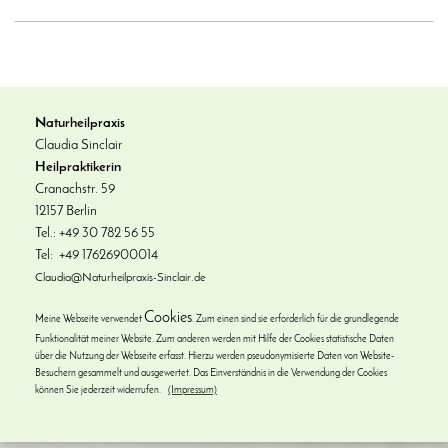
Naturheilpraxis
Claudia Sinclair
Heilpraktikerin
Cranachstr. 59
12157 Berlin
Tel.: +49 30 782 56 55
Tel: +49 17626900014
Claudia@Naturheilpraxis-Sinclair.de
Cookies
Meine Webseite verwendet
. Zum einen sind sie erforderlich für die grundlegende
Funktionalität meiner Website. Zum anderen werden mit Hilfe der Cookies statistische Daten
über die Nutzung der Webseite erfasst. Hierzu werden pseudonymisierte Daten von Website-
Besuchern gesammelt und ausgewertet. Das Einverständnis in die Verwendung der Cookies
können Sie jederzeit widerrufen.
(Impressum)