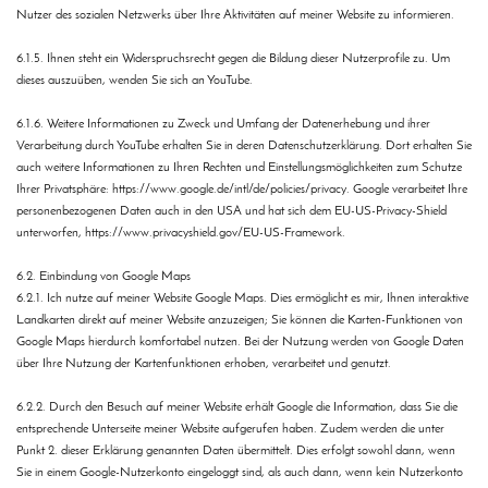
Nutzer des sozialen Netzwerks über Ihre Aktivitäten auf meiner Website zu informieren.
6.1.5. Ihnen steht ein Widerspruchsrecht gegen die Bildung dieser Nutzerprofile zu. Um
dieses auszuüben, wenden Sie sich an YouTube.
6.1.6. Weitere Informationen zu Zweck und Umfang der Datenerhebung und ihrer
Verarbeitung durch YouTube erhalten Sie in deren Datenschutzerklärung. Dort erhalten Sie
auch weitere Informationen zu Ihren Rechten und Einstellungsmöglichkeiten zum Schutze
Ihrer Privatsphäre: https://www.google.de/intl/de/policies/privacy. Google verarbeitet Ihre
personenbezogenen Daten auch in den USA und hat sich dem EU-US-Privacy-Shield
unterworfen, https://www.privacyshield.gov/EU-US-Framework.
6.2. Einbindung von Google Maps
6.2.1. Ich nutze auf meiner Website Google Maps. Dies ermöglicht es mir, Ihnen interaktive
Landkarten direkt auf meiner Website anzuzeigen; Sie können die Karten-Funktionen von
Google Maps hierdurch komfortabel nutzen. Bei der Nutzung werden von Google Daten
über Ihre Nutzung der Kartenfunktionen erhoben, verarbeitet und genutzt.
6.2.2. Durch den Besuch auf meiner Website erhält Google die Information, dass Sie die
entsprechende Unterseite meiner Website aufgerufen haben. Zudem werden die unter
Punkt 2. dieser Erklärung genannten Daten übermittelt. Dies erfolgt sowohl dann, wenn
Sie in einem Google-Nutzerkonto eingeloggt sind, als auch dann, wenn kein Nutzerkonto