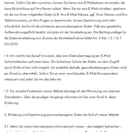
können. Sofern Sie dies wünschen, können Sie hierzu eine E-Mailadresse verwenden, die
keine Rückschlüsse auf Ihre Person zulässt. Wenn Sie mir eine E-Mail schreiben, speichere
ich die von Ihnen mitgeteilten Daten (z.B. Ihre E-Mail-Adresse, ggf. Ihren Namen und Ihre
Telefonnummer), um Ihre Fragen zu beantworten. Ist eine Speicherung nicht mehr
erforderlich, lösche ich die erhobenen personenbezogenen Daten. Falls eine gesetzliche
Aufbewahrungspflicht besteht, schränke ich die Verarbeitung ein. Die Rechtsgrundlage für
die Datenverarbeitung zum Zwecke der Kontaktaufnahme bildet Art. 6 Abs. 1 S. 1 lit. f
DS-GVO.
1.4. Ich möchte Sie darauf hinweisen, dass eine Datenübertragung per E-Mail
Sicherheitslücken aufweisen kann. Ein lückenloser Schutz der Daten vor dem Zugriff
durch Dritte ist hier nicht möglich. Ich empfehle deshalb, gesundheitsbezogene Daten nicht
per Email zu übermitteln. Sofern Sie an einer verschlüsselten E-Mail-Korrespondenz
interessiert sind, teilen Sie mir dies bitte mit.
1.5. Für einzelne Funktionen meiner Website benötige ich die Mitwirkung von externen
Dienstleistern. Über die jeweiligen Vorgänge informiere ich Sie unter Punkt 6. dieser
Erklärung.
2. Erhebung und Speicherung personenbezogener Daten bei Aufruf meiner Website
2.1. Wenn Sie meine Internetpräsenz informatorisch nutzen - also lediglich betrachten -,