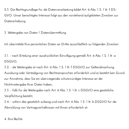
2.3. Die Rechtsgrundlage für die Datenverarbeitung bildet Art. 6 Abs. 1 S. 1 lit. f DS-
GVO. Unser berechtigtes Interesse folgt aus den vorstehend aufgelisteten Zwecken zur
Datenerhebung.
3. Weitergabe von Daten / Datenübermittlung
Ich übermittele Ihre persönlichen Daten an Dritte ausschließlich zu folgenden Zwecken:
3.1. - nach Erteilung einer ausdrücklichen Einwilligung gemäß Art. 6 Abs. 1 S. 1 lit. a
DSGVO,
3.2. - die Weitergabe ist nach Art. 6 Abs. 1 S. 1 lit. f DSGVO zur Geltendmachung,
Ausübung oder Verteidigung von Rechtsansprüchen erforderlich und es besteht kein Grund
zur Annahme, dass Sie ein überwiegendes schutzwürdiges Interesse an der
Nichtweitergabe Ihrer Daten haben,
3.3. - falls für die Weitergabe nach Art. 6 Abs. 1 S. 1 lit. c DSGVO eine gesetzliche
Verpflichtung besteht,
3.4. - sofern dies gesetzlich zulässig und nach Art. 6 Abs. 1 S. 1 lit. b DSGVO für die
Abwicklung von Vertragsverhältnissen mit Ihnen erforderlich ist.
4. Ihre Rechte