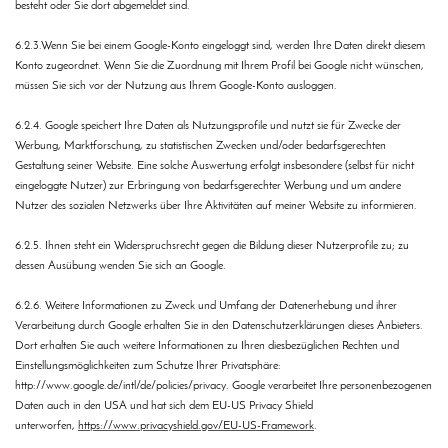
besteht oder Sie dort abgemeldet sind.
6.2.3.Wenn Sie bei einem Google-Konto eingeloggt sind, werden Ihre Daten direkt diesem
Konto zugeordnet. Wenn Sie die Zuordnung mit Ihrem Profil bei Google nicht wünschen,
müssen Sie sich vor der Nutzung aus Ihrem Google-Konto ausloggen.
6.2.4. Google speichert Ihre Daten als Nutzungsprofile und nutzt sie für Zwecke der
Werbung, Marktforschung, zu statistischen Zwecken und/oder bedarfsgerechten
Gestaltung seiner Website. Eine solche Auswertung erfolgt insbesondere (selbst für nicht
eingeloggte Nutzer) zur Erbringung von bedarfsgerechter Werbung und um andere
Nutzer des sozialen Netzwerks über Ihre Aktivitäten auf meiner Website zu informieren.
6.2.5. Ihnen steht ein Widerspruchsrecht gegen die Bildung dieser Nutzerprofile zu; zu
dessen Ausübung wenden Sie sich an Google.
6.2.6. Weitere Informationen zu Zweck und Umfang der Datenerhebung und ihrer
Verarbeitung durch Google erhalten Sie in den Datenschutzerklärungen dieses Anbieters.
Dort erhalten Sie auch weitere Informationen zu Ihren diesbezüglichen Rechten und
Einstellungsmöglichkeiten zum Schutze Ihrer Privatsphäre:
http://www.google.de/intl/de/policies/privacy. Google verarbeitet Ihre personenbezogenen
Daten auch in den USA und hat sich dem EU-US Privacy Shield
unterworfen,
https://www.privacyshield.gov/EU-US-Framework
.